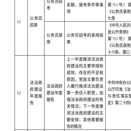
公务员招
名额、报考条件等事
第
711
号）
考
项
《公务员录用
公务员
七条
11
招录
《中华人民共
息公开条例》
公务员录
公务员招考的录用结
第
711
号）
用
果
《公务员录用
十六条、第三
上一年度推进法治政
府建设的主要举措和
成效、存在的不足和
原因，党政主要负责
法治政
中共中央办公
法治政府
人履行推进法治建设
府建设
公厅印发《法
1
2
建设年度
第一责任人职责，加
年度报
与责任落实
报告
强法治政府建设的有
告
定》第二十四
关情况；下一年度推
进法治政府建设的主
要安排；其他需要报
告的情况