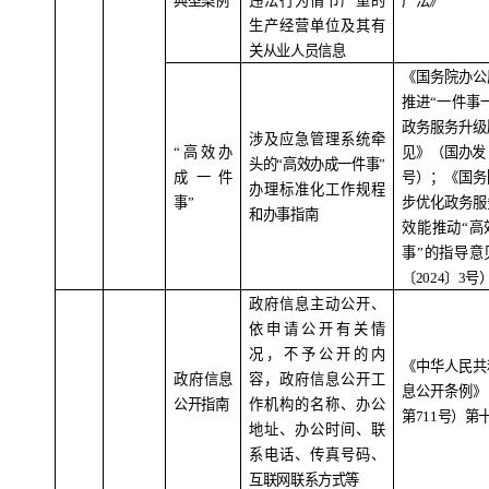
典型案例
违法行为情节严重的
产法》
生产经营单位及其有
关从业人员信息
《国务院办公
推进
“
一件事
政务服务升级
涉及应急管理系统牵
“
高效办
见》（国办发
头的
“
高效办成一件事
”
成一件
号）；《国务
办理标准化工作规程
事
”
步优化政务服
和办事指南
效能推动
“
高
事
”
的指导意
〔
2024
〕
3
号
政府信息主动公开、
依申请公开有关情
况，不予公开的内
《中华人民共
政府信息
容，政府信息公开工
息公开条例》
公开指南
作机构的名称、办公
第
711
号）第
地址、办公时间、联
系电话、传真号码、
互联网联系方式等