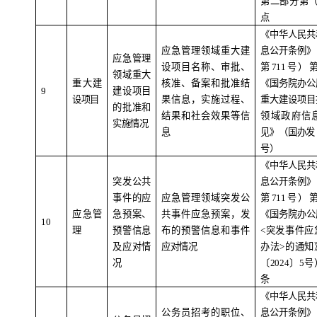
第二部分第
点
《中华人民共
应急管理领域重大建
息公开条例》
应急管理
设项目名称、审批、
第
711
号）
领域重大
重大建
核准、备案和批准结
《国务院办公
9
建设项目
设项目
果信息，实施过程、
重大建设项目
的批准和
结果和社会效果等信
领域政府信
实施情况
息
见》（国办发
号）
《中华人民共
突发公共
息公开条例》
事件的应
应急管理领域突发公
第
711
号）
应急管
急预案、
共事件应急预案，发
《国务院办公
10
理
预警信息
布的预警信息和事件
<
突发事件应
及应对情
应对情况
办法
>
的通知
况
〔
2024
〕
5
号
条
《中华人民共
公务员招考的职位、
息公开条例》