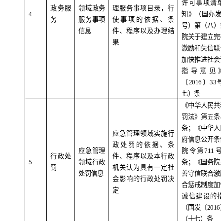
许可事项清
政务服
领域政务
理服务事项目录，行
4
知》（国办
务
服务事项
使事项的依据、条
号）第（八）
信息
件、程序以及办理结
院关于建立完
果
激励和失信联
加快推进社会
指导意见
〔
2016
〕
33
七）条
《中华人民共
罚法》第五条
条
；《中华人
应急管理领域实施行
府信息公开条
政处罚的依据、条
应急管理
院令第
711
行政处
件、程序以及本行政
5
领域行政
条；《国务院
罚
机关认为具有一定社
处罚信息
善守信联合激
会影响的行政处罚决
合惩戒制度加
定
诚信建设的
（国发〔
2016
（十七）条