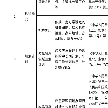
领导信息
务、主管或分管工作
息公开条例》
等
第
711
号）第
机构概
2
况
依据三定方案确定的
《中华人民共
机关职能，以及机构
机构信息
息公开条例》
设置、办公地址、办
第
711
号）第
公时间、联系方式等
涉及应急管理业务职
应急管理
《中华人民共
规划计
能的中长期计划、年
3
领域规划
息公开条例》
划
度工作计划信息、计
计划
第
711
号）第
划执行情况
《中华人民共
可法》第三十
人民共和国政
条例》（国
号）第二十条
应急管理领域办理行
办公厅关于全
应急管理
政许可和其他对外管