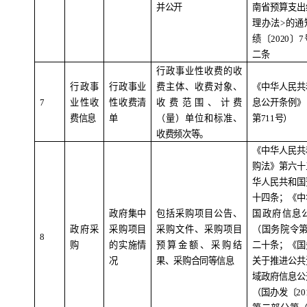
并公开
南省预算支出
理办法
>
的通
绩〔
2020
〕
7
二条
行政事业性收费的收
行政事
行政事业
费主体、收费对象、
《中华人民共
7
业性收
性收费清
收费范围、计费
息公开条例》
费信息
单
（量）单位和标准、
第
711
号）
收费频次等。
《中华人民共
购法》第六十
华人民共和国
十四条；《中
政府集中
包括采购项目公告、
国政府信息
政府采
采购项目
采购文件、采购项目
（国务院令
8
购
的实施情
预算金额、采购结
二十条；《国
况
果、采购合同等信息
关于推进公共
域政府信息公
（国办发〔
20