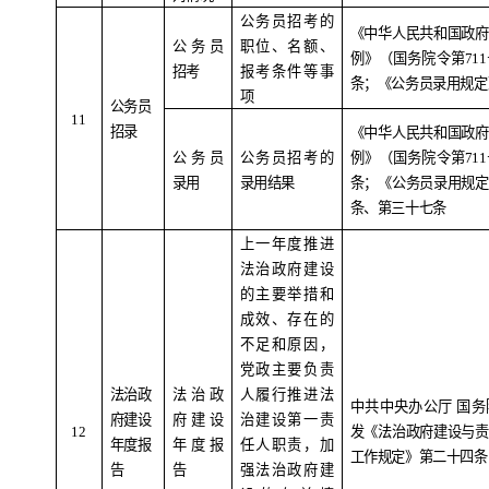
公务员招考的
《中华人民共和国政府
公务员
职位、名额、
例》（国务院令第
711
招考
报考条件等事
条；《公务员录用规定
项
公务员
11
招录
《中华人民共和国政府
公务员
公务员招考的
例》（国务院令第
711
录用
录用结果
条；《公务员录用规定
条、第三十七条
上一年度推进
法治政府建设
的主要举措和
成效、存在的
不足和原因，
党政主要负责
法治政
法治政
人履行推进法
中共中央办公厅
国务
府建设
府建设
治建设第一责
1
2
发《法治政府建设与责
年度报
年度报
任人职责，加
工作规定》第二十四条
告
告
强法治政府建