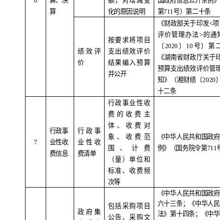
6
算、决
额，对增减变
国政府信息公开条例》
算
化的原因说明
第
711
号）第二十条
《财政部关于印发
<
项
评价管理办法
>
的通
按要求将项目
〔
2020
〕
10
号）第
绩效评
支出绩效评价
《湖南省财政厅关于
价
结果编入预算
预算支出绩效评价管
并公开
知》（湘财绩〔
2020
十二条
行政事业性收
费的收费主
体、收费对
行政事
行政事
象、收费范
《中华人民共和国政府
7
业性收
业性收
围、计费
例》（国务院令第
711
费信息
费清单
（量）单位和
标准、收费频
次等
《中华人民共和国政府
六十三条；《中华人民
包括采购项目
政府集
法》第十四条；《中华
公告、采购文