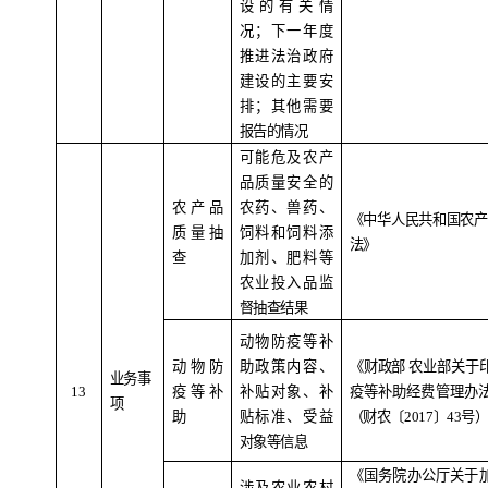
设的有关情
况；下一年度
推进法治政府
建设的主要安
排；其他需要
报告的情况
可能危及农产
品质量安全的
农产品
农药、兽药、
《中华人民共和国农产
质量抽
饲料和饲料添
法》
查
加剂、肥料等
农业投入品监
督抽查结果
动物防疫等补
动物防
助政策内容、
《财政部
农业部关于
业务事
1
3
疫等补
补贴对象、补
疫等补助经费管理办
项
助
贴标准、受益
（财农〔
2017
〕
43
号
对象等信息
《国务院办公厅关于
涉及农业农村