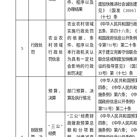
件、程序以及
度加快推进社会诚信建
办理结果
见》（国发〔
2016
（十七）条
农业农村领域
《中华人民共和国行政
实施行政处罚
五条
、第四十八条
；《
农业农
的依据、条
和国政府信息公开条例
行政处
村领域
件、程序以及
令第
711
号）第二十条
5
罚
行政处
本行政机关认
关于建立完善守信联合
罚信息
为具有一定社
联合惩戒制度加快推进
会影响的行政
设的指导意见》（国
处罚决定
33
号）第（十七）条
《中华人民共和国预
四条；《中华人民共和
预算、
部门预算、决
施条例》第六条；《中
决算
算及执行情况
国政府信息公开条例》
第
711
号）第二十条
“
三公
”
经费财
《中华人民共和国预
政拨款预算总
四条；《中华人民共和
“
三公
”
财政预
额和分项数
施条例》第六条；《中
经费