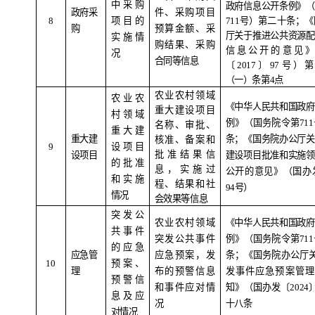
中采购
政府信息公开条例》（
政府采
件、采购项目
8
项目的
711
号）第二十条；《
购
预算金额、采
厅关于推进公共资源配
实施情
购结果、采购
信息公开的意见》
况
合同等信息
〔
2017
〕
97
号）第
（一）条第
4
点
农业农村领域
农业农
《中华人民共和国政府
重大建设项目
村领域
例》（国务院令第
711
名称、审批、
重大建
重大建
条；《国务院办公厅关
核准、备案和
9
设项目
批准结果信
设项目
建设项目批准和实施领
的批准
息，实施过
公开的意见》（国办
和实施
程、结果和社
94
号）
情况
会效果等信息
突发公
农业农村领域
《中华人民共和国政府
共事件
突发公共事件
例》（国务院令第
711
的应急
应急管
应急预案，发
条；《国务院办公厅
10
预案、
理
布的预警信息
发事件应急预案管
预警信
和事件应对情
知》（国办发〔
2024
息及应
况
十八条
对情况