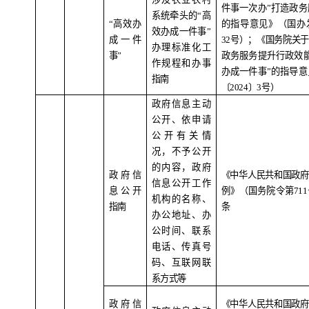
件事一次办
”
打造政务
系统牵头的
“
高
“
高效办
的指导意见》（国办
效办成一件事
”
成一件
32
号）；《国务院关于
办理标准化工
事
”
政务服务提升行政效
作规程和办事
办成一件事
”
的指导意
指南
〔
2024
〕
3
号）
政府信息主动
公开、依申请
公开有关情
况，不予公开
的内容，政府
政府信
《中华人民共和国政府
信息公开工作
息公开
例》（国务院令第
711
机构的名称、
指南
条
办公地址、办
公时间、联系
电话、传真号
码、互联网联
系方式等
政府信
《中华人民共和国政府