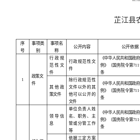
芷江县
序
事项类
事项名
公开内容
公开依据
号
别
称
行政规
《中华人民共和国政府
行政规范性文
范性文
例》（国务院令第
711
件
件
条
政策文
1
除行政规范性
件
《中华人民共和国政府
其他政
文件以外的其
例》（国务院令第
711
策文件
他可以公开的
条
文件
单位负责人姓
《中华人民共和国政府
领导信
名、职务、主
例》（国务院令第
711
息
管或分管工作
条
等
依据三定方案