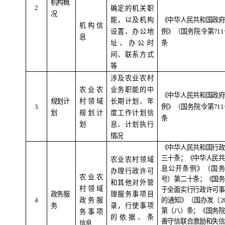
机构概
2
确定的机关职
况
能，以及机构
《中华人民共和国政府
机构信
设置、办公地
例》（国务院令第
711
息
址、办公时
条
间、联系方式
等
涉及农业农村
农业农
业务职能的中
《中华人民共和国政府
规划计
村领域
长期计划、年
3
例》（国务院令第
711
划
规划计
度工作计划信
条
划
息、计划执行
情况
《中华人民共和国行政
三十条；《中华人民共
农业农村领域
息公开条例》（国
办理行政许可
农业农
号）第二十条；《国务
和其他对外管
村领域
于全面实行行政许可事
政务服
理服务事项目
4
政务服
的通知》（国办发〔
2
务
录，行使事项
第（八）条；《国务院
务事项
的依据、条
善守信联合激励和失信
信息