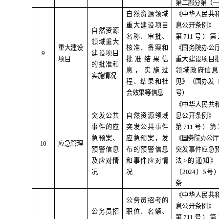
第二部分第（一
自然资源领域
《中华人民共
重大建设项目
息公开条例》
自然资源
名称、审批、
第
711
号）第
领域重大
重大建设
核准、备案和
《国务院办公
9
建设项目
项目
批准结果信
重大建设项目
的批准和
息，实施过
领域政府信息
实施情况
程、结果和社
见》（国办发
会效果等信息
号）
《中华人民共
突发公共
自然资源领域
息公开条例》
事件的应
突发公共事件
第
711
号）第
急预案、
应急预案，发
《国务院办公厅
10
应急管理
预警信息
布的预警信息
突发事件应急
及应对情
和事件应对情
法
>
的通知》
况
况
〔
2024
〕
5
号
条
《中华人民共
公务员招考的
息公开条例》
公务员招
职位、名额、
第
711
号）第