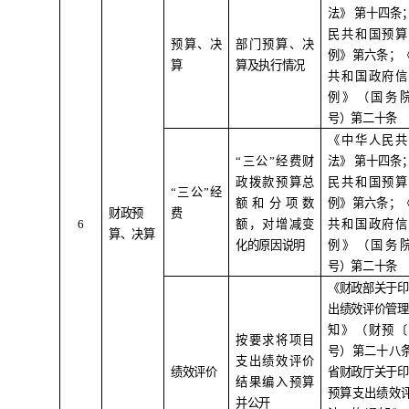
法》
第十四条
民共和国预算
预算、决
部门预算、决
例》第六条；
算
算及执行情况
共和国政府信
例》（国务
号）第二十条
《中华人民共
“
三公
”
经费财
法》
第十四条
政拨款预算总
民共和国预算
“
三公
”
经
额和分项数
例》第六条；
财政预
费
6
额，对增减变
共和国政府信
算、决算
化的原因说明
例》（国务
号）第二十条
《财政部关于印
出绩效评价管理
知》（财预
按要求将项目
号）第二十八
支出绩效评价
绩效评价
省财政厅关于印
结果编入预算
预算支出绩效
并公开