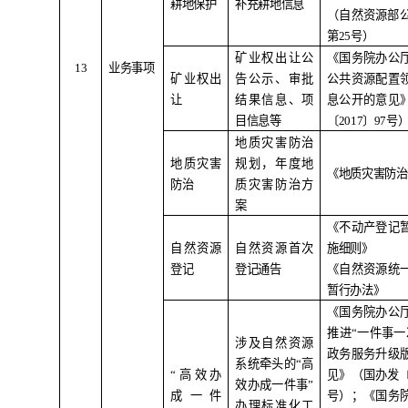
耕地保护
补充耕地信息
（自然资源部
第
25
号）
矿业权出让公
《国务院办公
1
3
业务事项
矿业权出
告公示、审批
公共资源配置
让
结果信息、项
息公开的意见
目信息等
〔
2017
〕
97
号
地质灾害防治
地质灾害
规划，年度地
《地质灾害防治
防治
质灾害防治方
案
《不动产登记
自然资源
自然资源首次
施细则》
登记
登记通告
《自然资源统
暂行办法》
《国务院办公
推进
“
一件事一
涉及自然资源
政务服务升级
系统牵头的
“
高
“
高效办
见》（国办发
效办成一件事
”
成一件
号）；《国务
办理标准化工