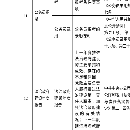
考
报考条件等事
《公务员录用
项
公务员招
七条
11
录
《中华人民共
息公开条例》
公务员录
公务员招考的
第
711
号）第
用
录用结果
《公务员录用
十六条、第三十
上一年度推进
法治政府建设
的主要举措和
成效、存在的
不足和原因，
党政主要负责
中共中央办公
人履行推进法
法治政府
法治政府
公厅印发《法
治建设第一责
1
2
建设年度
建设年度
任人职责，加
与责任落实督
报告
报告
强法治政府建
定》第二十四条
设的有关情
况；下一年度
推进法治政府