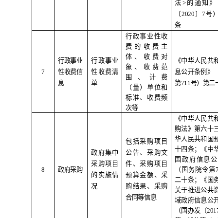
法
>
的通知》
〔
2020
〕
7
号
条
行政事业性收
费的收费主
体、收费对
行政事业
行政事业
《中华人民共
象、收费范
7
性收费信
性收费清
息公开条例》
围、计费
息
单
第
711
号）第二
（量）单位和
标准、收费频
次等
《中华人民共
购法》第六十
华人民共和国
包括采购项目
十四条；《中
政府集中
公告、采购文
国政府信息公
采购项目
件、采购项目
8
政府采购
（国务院令第
的实施情
预算金额、采
二十条；《国
况
购结果、采购
关于推进公共
合同等信息
域政府信息公
（国办发〔
201