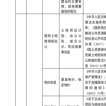
建设的主要安
排；其他需要
报告的情况
《中华人民共
理法实施条例
条；《国务院
土地供应计
推进公共资源
国有土地
划、出让公
府信息公开的
使用权出
告、成交公
办发〔
2017
〕
让
示、供应结果
《国土资源部
等信息
完善土地招标
让制度的意见
发〔
2011
〕
63
《中华人民共
地产管理法》
基准地价、标
地价信息
关于加强国有
定地价
理的通知
〔
2001
〕
15
号
《关于主动公
项目与地块信