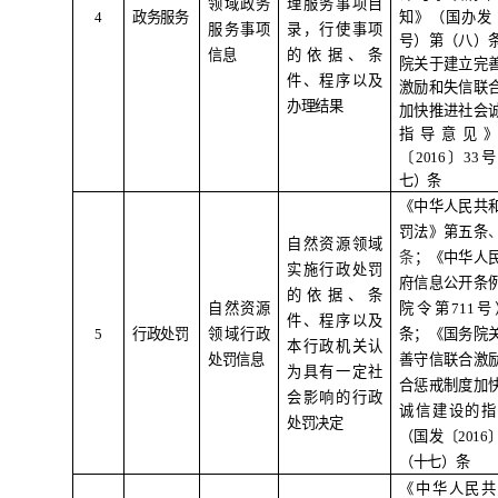
领域政务
理服务事项目
4
政务服务
知》（国办发
服务事项
录，行使事项
号）第（八）
信息
的依据、条
院关于建立完
件、程序以及
激励和失信联
办理结果
加快推进社会
指导意见
〔
2016
〕
33
号
七）条
《中华人民共
罚法》第五条
自然资源领域
条
；《中华人
实施行政处罚
府信息公开条
的依据、条
自然资源
院令第
711
号
件、程序以及
5
行政处罚
领域行政
条；《国务院
本行政机关认
处罚信息
善守信联合激
为具有一定社
合惩戒制度加
会影响的行政
诚信建设的指
处罚决定
（国发〔
2016
（十七）条
《中华人民共