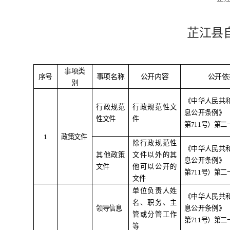
芷江县
事项类
序号
事项名称
公开内容
公开依
别
《中华人民共
行政规范
行政规范性文
息公开条例》
性文件
件
第
711
号）第二
1
政策文件
除行政规范性
《中华人民共
其他政策
文件以外的其
息公开条例》
文件
他可以公开的
第
711
号）第二
文件
单位负责人姓
《中华人民共
名、职务、主
领导信息
息公开条例》
管或分管工作
第
711
号）第二
等