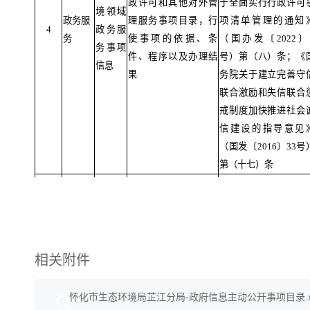
政许可和其他对外管
于全面实行行政许可
境领域
政务服
理服务事项目录，行
项清单管理的通知
4
政务服
务
使事项的依据、条
（国办发〔
2022
务事项
件、程序以及办理结
号）第（八）条；《
信息
果
务院关于建立完善守
联合激励和失信联合
戒制度加快推进社会
信建设的指导意见
（国发〔
2016
〕
33
号
第（十七）条
《中华人民共和国行
处罚法》第五条
、第
十八条
；《中华人民
生态环境领域实施行
和国政府信息公开
生态环
政处罚的依据、条
例》（国务院令第
71
相关附件
行政处
境领域
件、程序以及本行政
号）第二十条；《国
5
罚
行政处
机关认为具有一定社
院关于建立完善守信
怀化市生态环境局芷江分局-政府信息主动公开事项目录.xl
罚信息
会影响的行政处罚决
合激励和失信联合惩