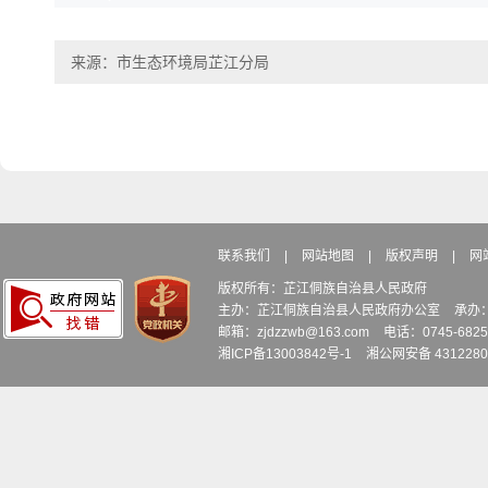
定
制度加快推进社会诚
建设的指导意见》（
来源：市生态环境局芷江分局
发〔
2016
〕
33
号）
（十七）条
《中华人民共和国预
法》
第十四条；《中
人民共和国预算法实
预算、
部门预算、决算及执
条例》第六条；《中
决算
行情况
人民共和国政府信息
联系我们
|
网站地图
|
版权声明
|
网
开条例》（国务院令
版权所有：芷江侗族自治县人民政府
主办：芷江侗族自治县人民政府办公室
承办
711
号）第二十条
邮箱：zjdzzwb@163.com
电话：0745-6
《中华人民共和国预
湘ICP备13003842号-1
湘公网安备 4312280
法》
第十四条；《中
“
三公
”
经费财政拨款预
人民共和国预算法实
“
三公
”
算总额和分项数额，
条例》第六条；《中
财政预
经费
对增减变化的原因说
人民共和国政府信息
6
算、决
明
开条例》（国务院令