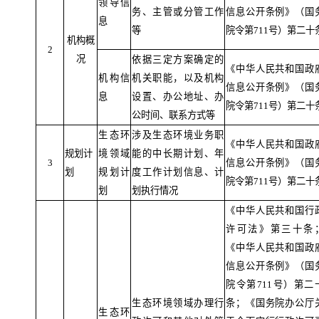
领导信
务、主管或分管工作
信息公开条例》（国
息
等
院令第
711
号）第二十
机构概
2
况
依据三定方案确定的
《中华人民共和国政
机构信
机关职能，以及机构
信息公开条例》（国
息
设置、办公地址、办
院令第
711
号）第二十
公时间、联系方式等
生态环
涉及生态环境业务职
《中华人民共和国政
规划计
境领域
能的中长期计划、年
3
信息公开条例》（国
划
规划计
度工作计划信息、计
院令第
711
号）第二十
划
划执行情况
《中华人民共和国行
许可法》第三十条
《中华人民共和国政
信息公开条例》（国
院令第
711
号）第二
生态环境领域办理行
条；《国务院办公厅
生态环