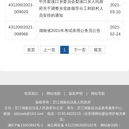
中共梨溪口乡委员会梨溪口乡人民政
431200/2021-
2021-
府关于调整乡党政领导分工和驻村人
009020
03-10
员安排的通知
431200/2021-
2021-
湖南省2021年考试录用公务员公告
008966
02-24
首页
上一页
1
下一页
尾页
联系我们
|
网站地图
|
版权声明
|
网站导航
版权所有：芷江侗族自治县人民政府
主办：芷江侗族自治县人民政府办公室
承办：芷江侗族自治县政务服务中心
邮箱：zjdzzwb@163.com
电话：0745-6825215（仅受理网站建设维护相关事
宜）
湘ICP备13003842号-1
湘公网安备 43122802000102号
网站标识码：