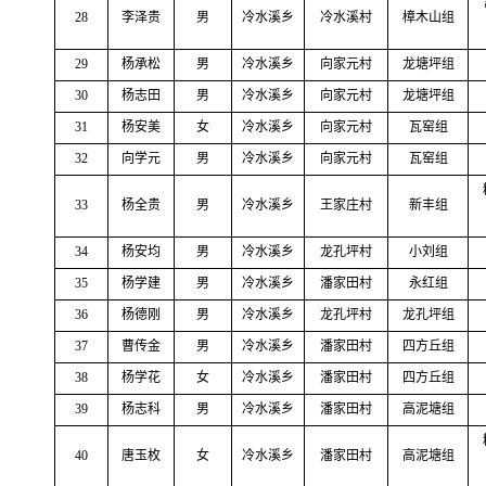
28
李泽贵
男
冷水溪乡
冷水溪村
樟木山组
29
杨承松
男
冷水溪乡
向家元村
龙塘坪组
30
杨志田
男
冷水溪乡
向家元村
龙塘坪组
31
杨安美
女
冷水溪乡
向家元村
瓦窑组
32
向学元
男
冷水溪乡
向家元村
瓦窑组
33
杨全贵
男
冷水溪乡
王家庄村
新丰组
34
杨安均
男
冷水溪乡
龙孔坪村
小刘组
35
杨学建
男
冷水溪乡
潘家田村
永红组
36
杨德刚
男
冷水溪乡
龙孔坪村
龙孔坪组
37
曹传金
男
冷水溪乡
潘家田村
四方丘组
38
杨学花
女
冷水溪乡
潘家田村
四方丘组
39
杨志科
男
冷水溪乡
潘家田村
高泥塘组
40
唐玉枚
女
冷水溪乡
潘家田村
高泥塘组