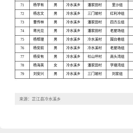
71
杨学有
男
冷水溪乡
潘家田村
里沙组
72
杨志文
男
冷水溪乡
三门坡村
红利冲组
73
曹传林
男
冷水溪乡
潘家田村
四方丘组
74
蒋光见
男
冷水溪乡
潘家田村
老屋场组
75
杨帮理
男
冷水溪乡
冷水溪村
围台巷组
76
杨安前
男
冷水溪乡
冷水溪村
老屋场组
77
杨安有
男
冷水溪乡
社山坪村
高头湾组
78
杨海英
女
冷水溪乡
潘家田村
学塘湾组
79
刘安兴
男
冷水溪乡
三门坡村
刘家组
来源：芷江县冷水溪乡