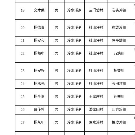
19
文才荣
男
冷水溪乡
三门坡村
岩头冲组
20
杨德青
男
冷水溪乡
社山坪村
布袋溪组
21
杨安和
男
冷水溪乡
社山坪村
凉亭坳组
22
杨邦中
男
冷水溪乡
社山坪村
万塘组
23
杨安兴
男
冷水溪乡
社山坪村
杨婆组
24
杨承光
男
冷水溪乡
社山坪村
长田坎组
25
杨全贵
男
冷水溪乡
王家庄村
芒寨组
26
曹传坤
男
冷水溪乡
潘家田村
四方坵组
27
杨永甲
男
冷水溪乡
冷水溪村
槐皮冲组