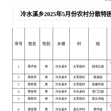
冷水溪乡
2025
年
5
月份农村分散特
序号
姓名
性别
乡镇
村
组
1
杨齐有
男
冷水溪乡
大军田村
回湾丘组
2
杨安怀
男
冷水溪乡
大军田村
架溪组
3
杨邦发
男
冷水溪乡
大军田村
栾塘坪组
4
杨安有
男
冷水溪乡
冷水溪村
洞门口组
5
杨邦华
男
冷水溪乡
大军田村
苗头冲组
6
杨安荣
男
冷水溪乡
龙孔坪村
草坪组