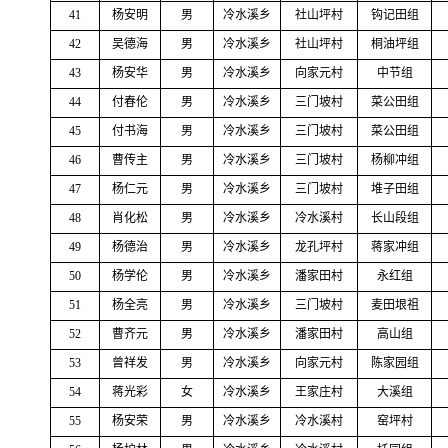
41
杨安明
男
冷水溪乡
社山坪村
钩记田组
42
吴德海
男
冷水溪乡
社山坪村
桐油坪组
43
杨安华
男
冷水溪乡
向家元村
中节组
44
付春伦
男
冷水溪乡
三门坡村
菜公田组
45
付书海
男
冷水溪乡
三门坡村
菜公田组
46
曹传主
男
冷水溪乡
三门坡村
杨柳冲组
47
杨仁元
男
冷水溪乡
三门坡村
堆子田组
48
肖化松
男
冷水溪乡
冷水溪村
长山段组
49
杨德治
男
冷水溪乡
龙孔坪村
蒋家冲组
50
杨学伦
男
冷水溪乡
潘家田村
永红组
51
杨全亮
男
冷水溪乡
三门坡村
麦田垠祖
52
曹齐元
男
冷水溪乡
潘家田村
高山组
53
曾祥发
男
冷水溪乡
向家元村
陈家园组
54
蒋光彩
女
冷水溪乡
王家庄村
大溪组
55
杨安荣
男
冷水溪乡
冷水溪村
窑坪村