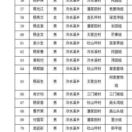
56
杨护林
男
冷水溪乡
冷水溪村
托园组
57
蒋光江
男
冷水溪乡
潘家田村
老屋场组
58
杨秀兰
女
冷水溪乡
龙孔坪村
深泥冲组
59
杨志发
男
冷水溪乡
潘家田村
长田组
60
杨全文
男
冷水溪乡
王家庄村
芒寨组
61
吴小生
男
冷水溪乡
社山坪村
吴家界组
62
杨安春
男
冷水溪乡
冷水溪村
托园组
63
曾前付
男
冷水溪乡
冷水溪村
湾田组
64
杨帮国
男
冷水溪乡
社山坪村
曾家屋场
何家屋场
65
杨岩生
男
冷水溪乡
王家庄村
组
66
肖计均
男
冷水溪乡
三门坡村
三门坡组
67
杨安喜
男
冷水溪乡
社山坪村
高头湾组
68
曹齐荣
男
冷水溪乡
潘家田村
高山头组
69
付倡军
男
冷水溪乡
潘家田村
里沙组
70
吴廷彩
男
冷水溪乡
社山坪村
和平组