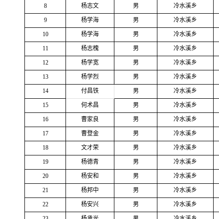
8
杨志文
男
冷水溪乡
9
杨学海
男
冷水溪乡
10
杨学海
男
冷水溪乡
11
杨志槐
男
冷水溪乡
12
杨学宽
男
冷水溪乡
13
杨学烈
男
冷水溪乡
14
付昌铁
男
冷水溪乡
15
何术昌
男
冷水溪乡
16
曹家良
男
冷水溪乡
17
曹登金
男
冷水溪乡
18
文才荣
男
冷水溪乡
19
杨德青
男
冷水溪乡
20
杨安和
男
冷水溪乡
21
杨邦中
男
冷水溪乡
22
杨安兴
男
冷水溪乡
23
杨承光
男
冷水溪乡