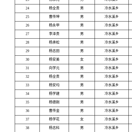
24
杨全贵
男
冷水溪乡
25
曹传坤
男
冷水溪乡
26
杨永甲
男
冷水溪乡
27
李泽贵
男
冷水溪乡
28
杨承松
男
冷水溪乡
29
杨志田
男
冷水溪乡
30
杨安美
女
冷水溪乡
31
向学元
男
冷水溪乡
32
杨全贵
男
冷水溪乡
33
杨安均
男
冷水溪乡
34
杨学建
男
冷水溪乡
35
杨德刚
男
冷水溪乡
36
曹传金
男
冷水溪乡
37
杨学花
女
冷水溪乡
38
杨志科
男
冷水溪乡