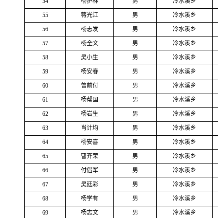
54
杨护林
男
冷水溪乡
55
蒋光江
男
冷水溪乡
56
杨志发
男
冷水溪乡
57
杨全文
男
冷水溪乡
58
吴小生
男
冷水溪乡
59
杨安春
男
冷水溪乡
60
曾前付
男
冷水溪乡
61
杨帮国
男
冷水溪乡
62
杨岩生
男
冷水溪乡
63
肖计均
男
冷水溪乡
64
杨安喜
男
冷水溪乡
65
曹齐荣
男
冷水溪乡
66
付倡军
男
冷水溪乡
67
吴廷彩
男
冷水溪乡
68
杨学有
男
冷水溪乡
69
杨志文
男
冷水溪乡