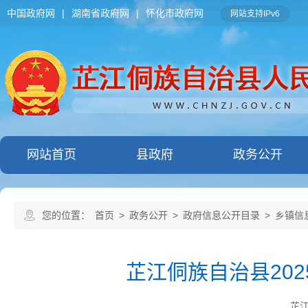
中国政府网
|
湖南省政府网
|
怀化市政府网
网站支持IPv6
网站首页
县政府
政务公开
您的位置：
首页
>
政务公开
>
政府信息公开目录
>
乡镇信
芷江侗族自治县20
芷