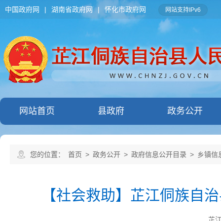
中国政府网
|
湖南省政府网
|
怀化市政府网
网站支持IPv6
网站首页
县政府
政务公开
您的位置：
首页
>
政务公开
>
政府信息公开目录
>
乡镇信
【社会救助】芷江侗族自治县
芷