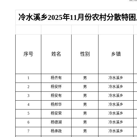
冷水溪乡
2025
年
11
月份农村分散特困
序号
姓名
性别
乡镇
1
杨齐有
男
冷水溪乡
2
杨安怀
男
冷水溪乡
3
杨安有
男
冷水溪乡
4
杨邦华
男
冷水溪乡
5
杨安荣
男
冷水溪乡
6
杨德湖
男
冷水溪乡
7
杨承政
男
冷水溪乡