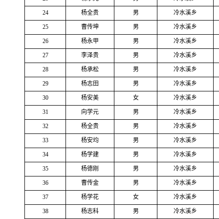
24
杨全贵
男
冷水溪乡
25
曹传坤
男
冷水溪乡
26
杨永甲
男
冷水溪乡
27
李泽贵
男
冷水溪乡
28
杨承松
男
冷水溪乡
29
杨志田
男
冷水溪乡
30
杨安美
女
冷水溪乡
31
向学元
男
冷水溪乡
32
杨全贵
男
冷水溪乡
33
杨安均
男
冷水溪乡
34
杨学建
男
冷水溪乡
35
杨德刚
男
冷水溪乡
36
曹传金
男
冷水溪乡
37
杨学花
女
冷水溪乡
38
杨志科
男
冷水溪乡