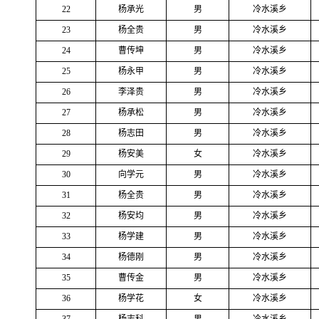
22
杨承光
男
冷水溪乡
23
杨全贵
男
冷水溪乡
24
曹传坤
男
冷水溪乡
25
杨永甲
男
冷水溪乡
26
李泽贵
男
冷水溪乡
27
杨承松
男
冷水溪乡
28
杨志田
男
冷水溪乡
29
杨安美
女
冷水溪乡
30
向学元
男
冷水溪乡
31
杨全贵
男
冷水溪乡
32
杨安均
男
冷水溪乡
33
杨学建
男
冷水溪乡
34
杨德刚
男
冷水溪乡
35
曹传金
男
冷水溪乡
36
杨学花
女
冷水溪乡