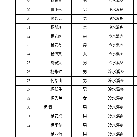
68
杨志文
男
冷水溪乡
69
曹传林
男
冷水溪乡
70
蒋光见
男
冷水溪乡
71
杨帮理
男
冷水溪乡
72
杨安前
男
冷水溪乡
73
杨安有
男
冷水溪乡
74
杨海英
女
冷水溪乡
75
刘安兴
男
冷水溪乡
杨永达
男
冷水溪乡
76
付华山
男
冷水溪乡
77
杨伏生
男
冷水溪乡
78
杨秀兰
女
冷水溪乡
79
杨 青
男
冷水溪乡
80
杨安兴
男
冷水溪乡
81
杨学伦
男
冷水溪乡
82
杨四清
男
冷水溪乡
83