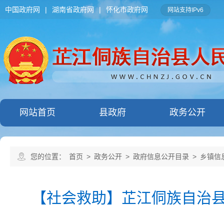
中国政府网
|
湖南省政府网
|
怀化市政府网
网站支持IPv6
网站首页
县政府
政务公开
您的位置：
首页
>
政务公开
>
政府信息公开目录
>
乡镇信
【社会救助】芷江侗族自治县