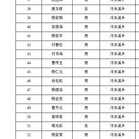
37
杨志科
男
冷水溪乡
38
唐玉枚
女
冷水溪乡
39
杨安明
男
冷水溪乡
40
吴德海
男
冷水溪乡
41
杨安华
男
冷水溪乡
42
付春伦
男
冷水溪乡
43
付书海
男
冷水溪乡
44
曹传主
男
冷水溪乡
45
杨仁元
男
冷水溪乡
46
肖化松
男
冷水溪乡
47
杨德治
男
冷水溪乡
48
杨全亮
男
冷水溪乡
49
曹齐元
男
冷水溪乡
50
曾祥发
男
冷水溪乡
51
蒋光彩
女
冷水溪乡
52
杨安荣
男
冷水溪乡