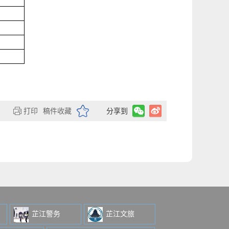
打印
稿件收藏
分享到
芷江警务
芷江文旅