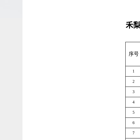
禾梨
序号
1
2
3
4
5
6
7