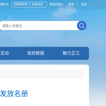
繁體中文
无障碍浏览
长者专区
智能机器人
登录
|
注册
民互动
政府数据
魅力芷江
费发放名册