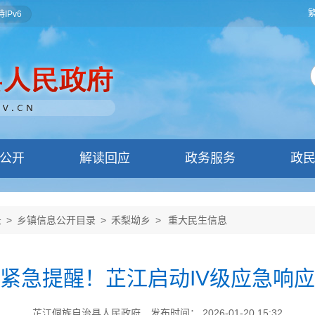
IPv6
公开
解读回应
政务服务
政
录
>
乡镇信息公开目录
>
禾梨坳乡
>
重大民生信息
紧急提醒！芷江启动IV级应急响应
芷江侗族自治县人民政府
发布时间： 2026-01-20 15:32