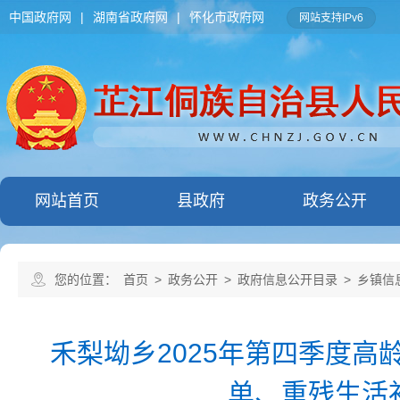
中国政府网
|
湖南省政府网
|
怀化市政府网
网站支持IPv6
网站首页
县政府
政务公开
您的位置：
首页
>
政务公开
>
政府信息公开目录
>
乡镇信
禾梨坳乡2025年第四季度
单、重残生活