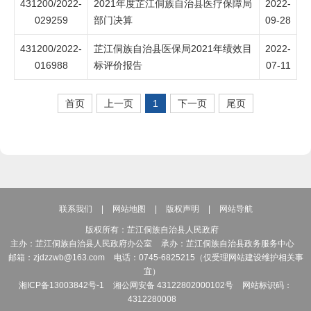
431200/2022-
2021年度芷江侗族自治县医疗保障局
2022-
029259
部门决算
09-28
431200/2022-
芷江侗族自治县医保局2021年绩效目
2022-
016988
标评价报告
07-11
首页
上一页
1
下一页
尾页
联系我们
|
网站地图
|
版权声明
|
网站导航
版权所有：芷江侗族自治县人民政府
主办：芷江侗族自治县人民政府办公室
承办：芷江侗族自治县政务服务中心
邮箱：zjdzzwb@163.com
电话：0745-6825215（仅受理网站建设维护相关事
宜）
湘ICP备13003842号-1
湘公网安备 43122802000102号
网站标识码：
4312280008