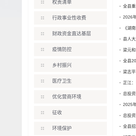
权责清单
全县重
202
行政事业性收费
《湖南
财政资金直达基层
县人大
疫情防控
梁元和
全县2
乡村振兴
梁志平
医疗卫生
芷江：
总投资
优化营商环境
202
征收
总投资
全县招
环境保护