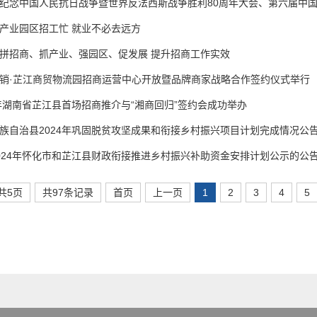
产业园区招工忙 就业不必去远方
拼招商、抓产业、强园区、促发展 提升招商工作实效
销·芷江商贸物流园招商运营中心开放暨品牌商家战略合作签约仪式举行
5年湖南省芷江县首场招商推介与“湘商回归”签约会成功举办
族自治县2024年巩固脱贫攻坚成果和衔接乡村振兴项目计划完成情况公
024年怀化市和芷江县财政衔接推进乡村振兴补助资金安排计划公示的公
共5页
共97条记录
首页
上一页
1
2
3
4
5