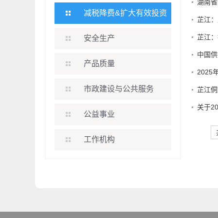
减税降费&扩大有效投资
芷江：
芷江：
安全生产
中国供
产品质量
202
市政建设与公共服务
芷江侗
关于2
公益事业
工作机构