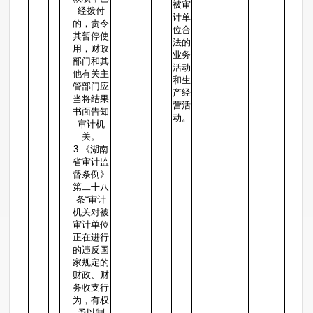
被审
经拨付
计单
的，责令
位合
其暂停使
法的
用，财政
业务
部门和其
活动
他有关主
和生
管部门应
产经
当将结果
营活
书面告知
动。
审计机
关。
3.《湖南
省审计监
督条例》
第二十八
条“审计
机关对被
审计单位
正在进行
的违反国
家规定的
财政、财
务收支行
为，有权
予以制