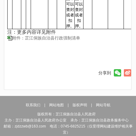
可以
可以
查封
查封
或者
或者
扣
扣
押。
押。
注：更多内容详见附件
附件：芷江侗族自治县行政强制清单
分享到
联系我们
|
网站地图
|
版权声明
|
网站导航
版权所有：芷江侗族自治县人民政府
主办：芷江侗族自治县人民政府办公室
承办：芷江侗族自治县政务服务中心
邮箱：zjdzzwb@163.com
电话：0745-6825215（仅受理网站建设维护相关事
宜）