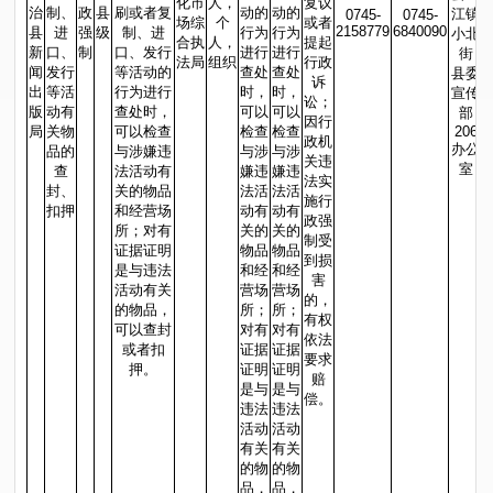
化市
人，
复议
治
制、
政
县
刷或者复
动的
动的
江镇
0745-
0745-
场综
个
或者
2158779
6840090
县
进
强
级
制、进
行为
行为
小北
合执
人，
提起
新
口、
制
口、发行
进行
进行
街
法局
组织
行政
闻
发行
等活动的
查处
查处
县委
诉
出
等活
行为进行
时，
时，
宣传
讼；
版
动有
查处时，
可以
可以
部
因行
局
关物
可以检查
检查
检查
206
政机
办公
品的
与涉嫌违
与涉
与涉
关违
室
查
法活动有
嫌违
嫌违
法实
封、
关的物品
法活
法活
施行
扣押
和经营场
动有
动有
政强
所；对有
关的
关的
制受
证据证明
物品
物品
到损
是与违法
和经
和经
害
活动有关
营场
营场
的，
的物品，
所；
所；
有权
可以查封
对有
对有
依法
或者扣
证据
证据
要求
押。
证明
证明
赔
是与
是与
偿。
违法
违法
活动
活动
有关
有关
的物
的物
品，
品，