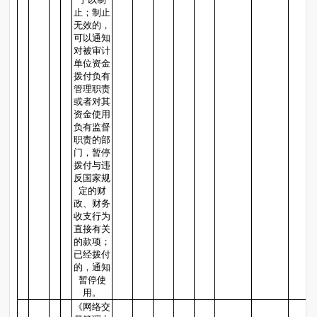
止；制止
无效的，
可以通知
对被审计
单位资金
拨付负有
管理职责
或者对其
资金使用
负有监督
职责的部
门，暂停
拨付与违
反国家规
定的财
政、财务
收支行为
直接有关
的款项；
已经拨付
的，通知
暂停使
用。
《网络交