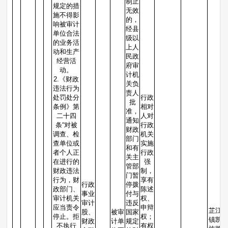
制止
规定的措
无效
施不得影
的，
响被审计
经县
单位合法
级以
的业务活
上人
动和生产
民政
经营活
府审
动。
计机
2.《财政
关负
违法行为
责人
处罚处分
行政
批
条例》第
相对
准，
二十四
人对
通知
条“对被
行政
财政
调查、检
机关
部门
查单位或
实施
和有
者个人正
行政
关主
在进行的
强
管部
财政违法
制，
门暂
行为，财
享有
行政
停拨
政部门、
陈述
事业
付与
审计机关
权、
审计
违反
应当责令
申辩
芷江
股、
被审
国家
停止。拒
权；
镇凯
财政
计单
规定
不执行
有权