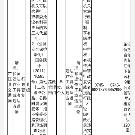
的，行政
行政
机关可以
机关
代履行，
实施
或者委托
行政
没有利害
强
关系的第
制，
三人代履
享有
行。
陈述
2.《公路
权、
芷江
安全保护
申辩
侗族
条例》
权；
自治
（国务院
有权
县芷
清
清
令
依法
江镇
理、
理、
〔2011〕
违法
申请
下菜
芷
扣留
扣留
第593
作业
行政
园村
江
违法
行
违法
号）第七
路政
单
工具
复议
9组
县
作业
政
县
作业
0745-
0745-
十二条
管理
位、
或者
或者
公路
6821376
6852988
交
工具
强
级
工具
造成公
部门
个人
违法
提起
管理
通
或者
制
或者
路、公路
占道
行政
局2
局
违法
违法
附属设施
物
诉
楼路
占道
占道
损坏，拒
讼；
政管
物
物
不接受公
因行
理大
路管理机
政机
队
构现场调
关违
1205
室
查处理
法实