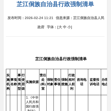
芷江侗族自治县行政强制清单
发布时间：2026-02-24 11:21
信息来源：芷江侗族自治县人民
政府
字体：[
大
中
小
]
芷江侗族自治县行政强制清单
实
事
行
责任
行政
施
事项
项
使
处
强制
责任
强制
相对
咨询电
监督投
办理
实施依据
机
名称
类
层
(科)
对象
事项
措施
人权
话
诉电话
地点
构
型
级
室
利
1.《中华
人民共和
国行政强
制法》