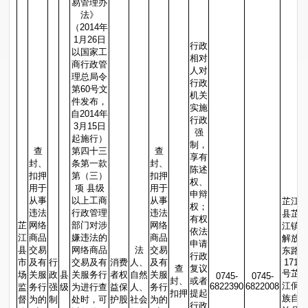
易管理办
法》
（2014年
1月26日
行政
以国家工
相对
商行政管
人对
理总局令
行政
第60号文
机关
件发布，
实施
自2014年
行政
3月15日
强
起施行）
制，
查
第四十三
查
享有
封、
条第一款
封、
陈述
扣押
第（三）
扣押
权、
用于
项 县级
用于
申辩
从事
以上工商
从事
芷江
权；
违法
行政管理
违法
县芷
有权
芷
网络
部门对涉
网络
江镇
依法
江
商品
嫌违法的
商品
解放
申请
县
交易
网络商品
法
交易
东路
行政
市
及有
行
交易及有
消费
人、
及有
171
查
复议
号芷
场
关服
政
县
关服务行
者权
自然
关服
0745-
0745-
封、
或者
江侗
6822390
6822008
监
务行
强
级
为进行查
益保
人、
务行
扣押
提起
族自
督
为的
制
处时，可
护股
社会
为的
行政