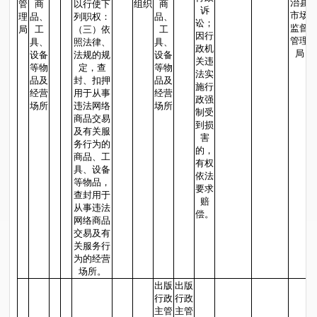
治县
管
商
以行使下
组织
商
诉
市场
理
品、
列职权：
品、
讼；
监督
局
工
（三）依
工
因行
管理
具、
照法律、
具、
政机
局
设备
法规的规
设备
关违
等物
定，查
等物
法实
品及
封、扣押
品及
施行
经营
用于从事
经营
政强
场所
违法网络
场所
制受
商品交易
到损
及有关服
害
务行为的
的，
商品、工
有权
具、设备
依法
等物品，
要求
查封用于
赔
从事违法
偿。
网络商品
交易及有
关服务行
为的经营
场所。
出版
出版
行政
行政
主管
主管