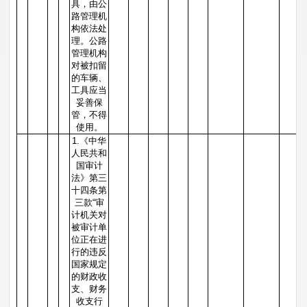
具，由公
路管理机
构依法处
理。公路
管理机构
对被扣留
的车辆、
工具应当
妥善保
管，不得
使用。
1.《中华
人民共和
国审计
法》第三
十四条第
三款“审
计机关对
被审计单
位正在进
行的违反
国家规定
的财政收
支、财务
收支行