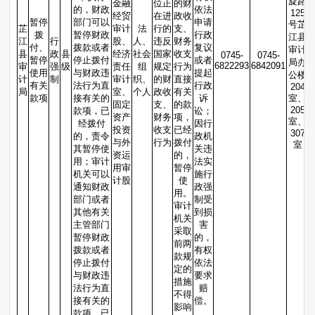
旋路
金融
位正
的财
的，财政
依法
125
经贸
在进
政收
暂停
部门可以
申请
号芷
芷
审计
法
行的
支、
拨
暂停财政
行政
江县
江
行
股、
人、
违反
财务
付、
拨款或者
复议
审计
县
政
县
经济
社会
国家
收支
0745-
0745-
暂停
停止拨付
或者
局办
6822293
6842091
审
强
级
责任
组
规定
行为
使用
与财政违
提起
公楼
计
制
审计
织、
的财
直接
有关
法行为直
行政
204
局
室、
个人
政收
有关
款项
接有关的
诉
室、
固定
支、
的款
205
款项，已
讼；
资产
财务
项，
室、
经拨付
因行
投资
收支
已经
307
的，责令
政机
与外
行为
拨付
室
其暂停使
关违
资运
的，
用；审计
法实
用审
暂停
机关可以
施行
计股
使
通知财政
政强
用。
部门或者
制受
审计
其他有关
到损
机关
主管部门
害
采取
暂停财政
的，
前两
拨款或者
有权
款规
停止拨付
依法
定的
与财政违
要求
措施
法行为直
赔
不得
接有关的
偿。
影响
款项，已