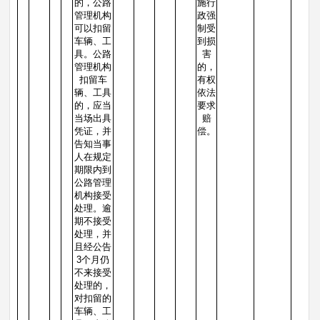
的，公路
施行
管理机构
政强
可以扣留
制受
车辆、工
到损
具。公路
害
管理机构
的，
扣留车
有权
辆、工具
依法
的，应当
要求
当场出具
赔
凭证，并
偿。
告知当事
人在规定
期限内到
公路管理
机构接受
处理。逾
期不接受
处理，并
且经公告
3个月仍
不来接受
处理的，
对扣留的
车辆、工