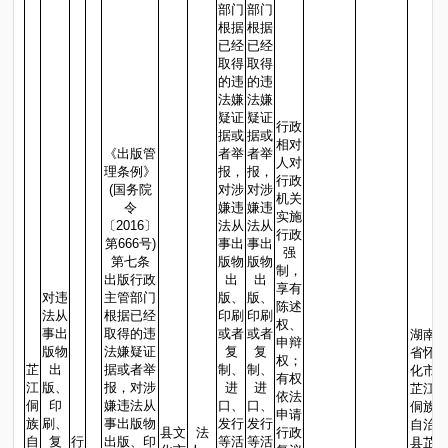
部门
部门
根据
根据
已经
已经
取得
取得
的违
的违
法嫌
法嫌
疑证
疑证
行政
据或
据或
相对
《出版管
者举
者举
人对
理条例》
报，
报，
行政
(国务院
对涉
对涉
机关
令
嫌违
嫌违
实施
〔2016〕
法从
法从
行政
第666号)
事出
事出
强
第七条
版物
版物
制，
出版行政
出
出
享有
对违
主管部门
版、
版、
陈述
法从
根据已经
印刷
印刷
权、
事出
取得的违
或者
或者
湖南
申辩
版物
法嫌疑证
复
复
省怀
权；
芷
出
据或者举
制、
制、
化市
有权
江
版、
报，对涉
进
进
芷江
依法
侗
印
嫌违法从
口、
口、
侗族
申请
族
刷、
事出版物
发行
发行
自治
县文
法
行政
自
复
行
出版、印
等活
等活
县芷