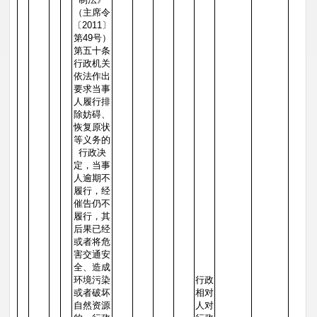
（主席令
〔2011〕
第49号）
第五十条
行政机关
依法作出
要求当事
人履行排
除妨碍、
恢复原状
等义务的
行政决
定，当事
人逾期不
履行，经
催告仍不
履行，其
后果已经
或者将危
害交通安
全、造成
环境污染
行政
或者破坏
相对
自然资源
人对