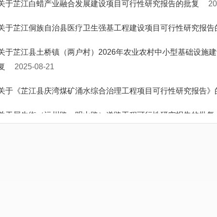
关于芷江白蜡产业融合发展建设项目可行性研究报告的批复
20
关于芷江侗族自治县医疗卫生强基工程建设项目可行性研究报告
关于芷江县土桥镇（两户村）2026年农业农村中小型基础设施
复
2025-08-21
关于《芷江县庆湾煤矿涌水综合治理工程项目可行性研究报告》
关于犀牛街（沅州路—明山路）道路工程可行性研究报告的批复
关于芷江县2025年城市危旧房改造项目(公房)可行性研究报告的
关于芷江县岩桥镇以工代赈项目（台板丘村农村配套基础设施）
关于芷江河西农贸市场、东紫巷紫金城市场提质改造建设项目可
关于芷江县2025年“三道坑镇易地扶贫搬迁金厂坪村安置区提质