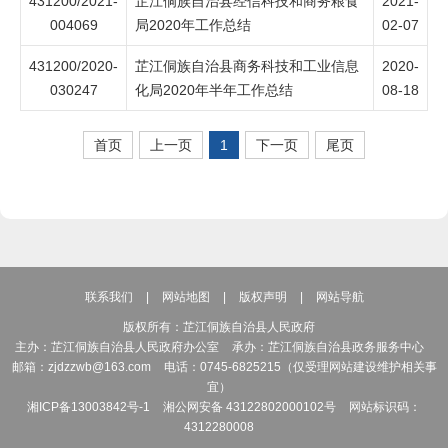
431200/2021-
芷江侗族自治县经信科技和商务粮食
2021-
004069
局2020年工作总结
02-07
431200/2020-
芷江侗族自治县商务科技和工业信息
2020-
030247
化局2020年半年工作总结
08-18
首页
上一页
1
下一页
尾页
联系我们
|
网站地图
|
版权声明
|
网站导航
版权所有：芷江侗族自治县人民政府
主办：芷江侗族自治县人民政府办公室
承办：芷江侗族自治县政务服务中心
邮箱：zjdzzwb@163.com
电话：0745-6825215（仅受理网站建设维护相关事
宜）
湘ICP备13003842号-1
湘公网安备 43122802000102号
网站标识码：
4312280008